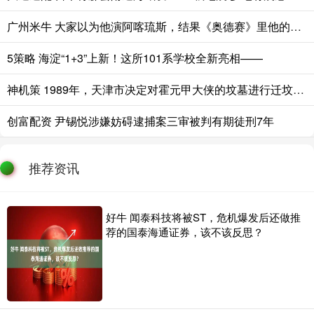
广州米牛 大家以为他演阿喀琉斯，结果《奥德赛》里他的角色才是真正关键
5策略 海淀“1+3”上新！这所101系学校全新亮相——
神机策 1989年，天津市决定对霍元甲大侠的坟墓进行迁坟，不料在水泥地下挖出
创富配资 尹锡悦涉嫌妨碍逮捕案三审被判有期徒刑7年
推荐资讯
好牛 闻泰科技将被ST，危机爆发后还做推
荐的国泰海通证券，该不该反思？