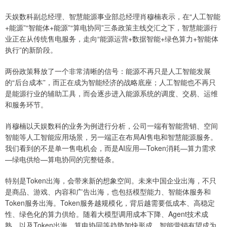
天娱数科副总经理、智慧能源事业部总经理肖穆楠表示，在“人工智能
+能源”“智能体+能源”“算电协同”三条政策主线交汇之下，智慧能源行
业正在从传统售电服务，走向“能源运营+数据智能+绿色算力+智能体
执行”的新阶段。
两份政策释放了一个非常清晰的信号：能源不再只是人工智能发展
的“后台成本”，而正在成为智能经济的战略底座；人工智能也不再只
是能源行业的辅助工具，而会逐步进入能源系统的调度、交易、运维
和服务环节。
肖穆楠以天娱数科的业务为例进行分析，公司一端有智能营销、空间
智能等人工智能应用场景，另一端正在布局AI售电和智慧能源服务。
我们看到的不是单一售电机会，而是AI应用—Token消耗—算力需求
—绿电供给—算电协同的完整链条。
特别是Token出海，会带来新的想象空间。未来中国企业出海，不只
是商品、游戏、内容和广告出海，也包括模型能力、智能体服务和
Token服务出海。Token服务越规模化，背后越需要低成本、高稳定
性、绿色化的算力供给。随着大模型调用成本下降、Agent技术成
熟，以及Token出海、算电协同等趋势加快形成，智能营销有望成为