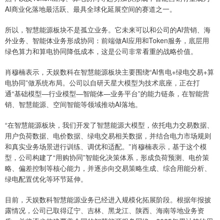
AI商业化落地最活跃、最具全球化延展空间的赛道之一。
所以，智慧能源板块不是孤立业务。它未来可以和公司的AI营销、海
外业务、智能体业务形成协同：前端做AI应用和Token服务，底层用
绿色算力和算电协同降低成本，这是公司非常看重的战略价值。
肖穆楠表示，天娱数科在智慧能源板块主要围绕“AI售电+绿电交易+算
电协同”做系统布局。公司以自研天星大模型为技术底座，正在打
通“基础模型—行业模型—智能体—业务平台”的能力链条，在智能营
销、智慧能源、空间智能等领域推动AI落地。
“在智慧能源板块，我们开发了智慧能源大模型，依托电力交易数据、
用户负荷数据、电价数据、绿电交易相关数据，并结合电力市场规则
和真实业务场景进行训练、调优和适配。”肖穆楠表示，基于这个模
型，公司构建了“用购协同”智能化决策体系，形成负荷预测、电价策
略、偏差控制等核心能力，并逐步向交易策略生成、综合用能分析、
绿电配置优化等环节延伸。
目前，天娱数科智慧能源业务已经进入规模化拓展阶段。根据年报披
露情况，公司已取得辽宁、吉林、黑龙江、陕西、海南等地业务资