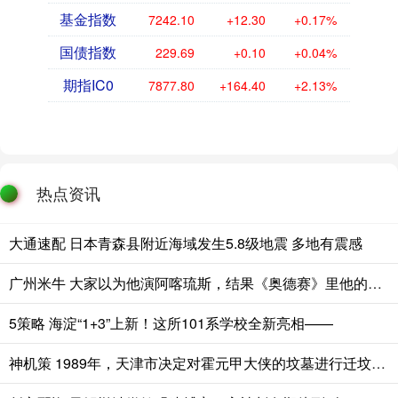
基金指数
7242.10
+12.30
+0.17%
国债指数
229.69
+0.10
+0.04%
期指IC0
7877.80
+164.40
+2.13%
热点资讯
大通速配 日本青森县附近海域发生5.8级地震 多地有震感
广州米牛 大家以为他演阿喀琉斯，结果《奥德赛》里他的角色才是真正关键
5策略 海淀“1+3”上新！这所101系学校全新亮相——
神机策 1989年，天津市决定对霍元甲大侠的坟墓进行迁坟，不料在水泥地下挖出