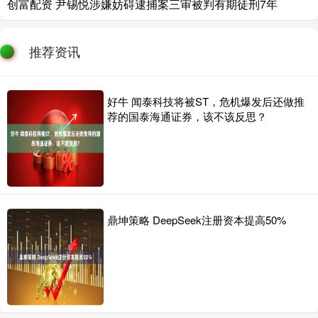
创富配资 尹锡悦涉嫌妨碍逮捕案三审被判有期徒刑7年
推荐资讯
好牛 闻泰科技将被ST，危机爆发后还做推
荐的国泰海通证券，该不该反思？
鼎坤策略 DeepSeek注册资本提高50%