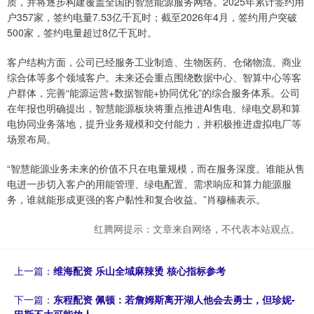
质，并将逐步构建覆盖全国的智慧能源服务网络。2025年累计签约用
户357家，签约电量7.53亿千瓦时；截至2026年4月，签约用户突破
500家，签约电量超过8亿千瓦时。
客户结构方面，公司已经服务工业制造、生物医药、仓储物流、商业
综合体等多个领域客户。未来还会重点围绕数据中心、智算中心等客
户群体，完善“能源运营+数据智能+协同优化”的综合服务体系。公司
在年报也明确提出，智慧能源板块将重点推进AI售电、绿电交易和算
电协同业务落地，提升业务规模和交付能力，并积极推进虚拟电厂等
场景布局。
“智慧能源业务未来的价值不只在电量规模，而在服务深度。谁能从售
电进一步切入客户的用能管理、绿电配置、需求响应和算力能源服
务，谁就能形成更强的客户黏性和复合收益。”肖穆楠表示。
红腾网提示：文章来自网络，不代表本站观点。
上一篇：
维海配资 乐山全域麻辣烫 核心指标参考
下一篇：
东程配资 佩顿：若詹姆斯离开湖人他会去勇士，但珍妮-