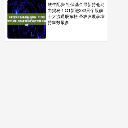
铁牛配资 社保基金最新持仓动
向揭秘！Q1新进282只个股前
十大流通股东榜 圣农发展获增
持家数最多