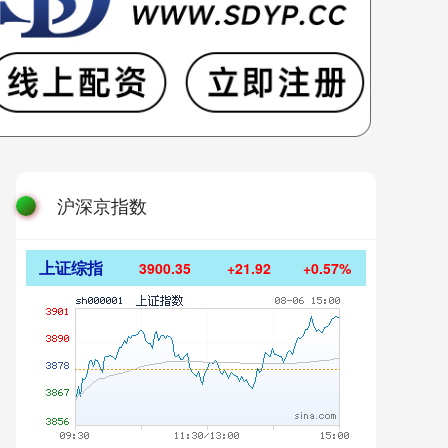
沪深京指数
上证综指
3900.35
+21.92
+0.57%