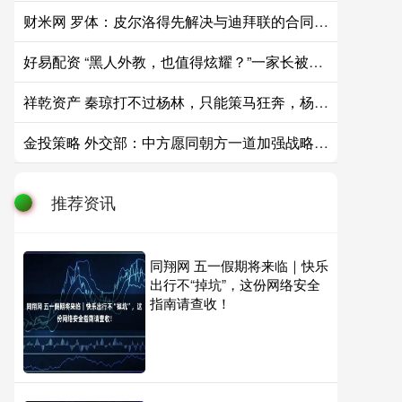
财米网 罗体：皮尔洛得先解决与迪拜联的合同问题，意足协已踩下刹车
好易配资 “黑人外教，也值得炫耀？”一家长被嘲：你敢让他这样抱你女儿？
祥乾资产 秦琼打不过杨林，只能策马狂奔，杨林紧追不舍。危急时刻冲出一条大汉，铁
金投策略 外交部：中方愿同朝方一道加强战略沟通，密切交往合作
推荐资讯
同翔网 五一假期将来临｜快乐
出行不“掉坑”，这份网络安全
指南请查收！