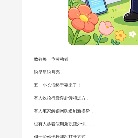
致敬每一位劳动者
盼星星盼月亮，
五一小长假终于要来了！️
有人收拾行囊奔赴诗和远方，
有人宅家解锁网购追剧新姿势，
也有人趁着假期兼职赚外快……
但无论你选择哪种打开方式，