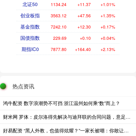
北证50
1134.24
+11.37
+1.01%
创业板指
3563.12
+47.56
+1.35%
基金指数
7242.10
+12.30
+0.17%
国债指数
229.69
+0.10
+0.04%
期指IC0
7877.80
+164.40
+2.13%
热点资讯
鸿牛配资 数字浪潮势不可挡 浙江温州如何乘“数”而上？
财米网 罗体：皮尔洛得先解决与迪拜联的合同问题，意足协已踩下刹车
好易配资 “黑人外教，也值得炫耀？”一家长被嘲：你敢让他这样抱你女儿？