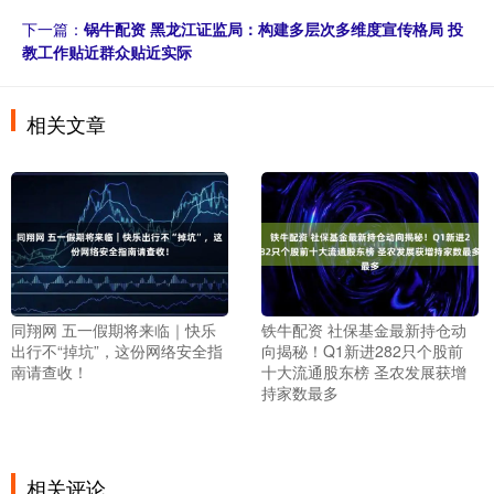
下一篇：
锅牛配资 黑龙江证监局：构建多层次多维度宣传格局 投
教工作贴近群众贴近实际
相关文章
同翔网 五一假期将来临｜快乐
铁牛配资 社保基金最新持仓动
出行不“掉坑”，这份网络安全指
向揭秘！Q1新进282只个股前
南请查收！
十大流通股东榜 圣农发展获增
持家数最多
相关评论