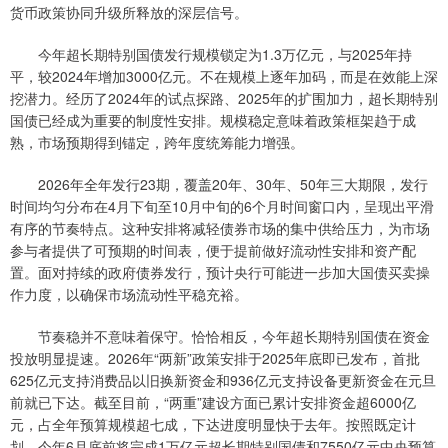
货币政策协同升级所释放的深层信号。
今年超长期特别国债发行规模锁定为1.3万亿元，与2025年持
平，较2024年增加3000亿元。不在规模上逐年加码，而是在效能上深
挖潜力。经历了2024年的试点探路、2025年的扩围加力，超长期特别
国债已经成为重要的制度性安排。规模稳定意味着政策框架趋于成
熟，市场预期得到锚定，跨年度统筹能力增强。
2026年全年发行23期，覆盖20年、30年、50年三大期限，发行
时间均匀分布在4月下旬至10月中旬的6个月时间窗口内，呈现出平滑
有序的节奏特点。这种安排将减轻债券市场的集中供给压力，为市场
参与者提供了可预期的时间表，便于提前做好流动性安排和资产配
置。面对持续的政府债券发行，预计央行可能进一步加大国债买卖操
作力度，以确保市场流动性平稳充裕。
节奏稳并不意味着保守。恰恰相反，今年超长期特别国债在资金
投放明显提速。2026年“两新”政策安排于2025年底即已发布，首批
625亿元支持消费品以旧换新资金和936亿元支持设备更新资金在元旦
前就已下达。截至目前，“两重”建设方面已累计安排资金超6000亿
元，占全年预算规模超七成，下达进度明显快于去年。按照既定计
划，今年6月底前将完成1万亿元超长期特别国债和7550亿元中央预算