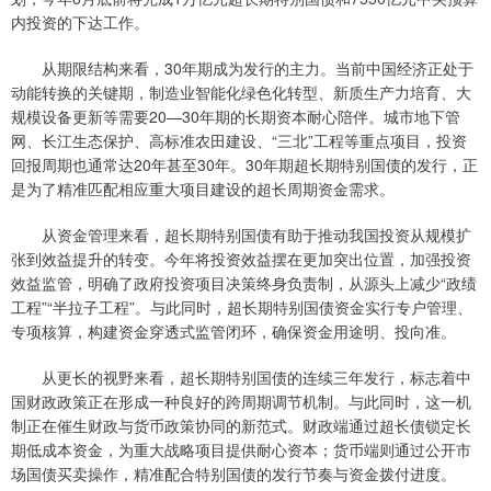
内投资的下达工作。
从期限结构来看，30年期成为发行的主力。当前中国经济正处于
动能转换的关键期，制造业智能化绿色化转型、新质生产力培育、大
规模设备更新等需要20—30年期的长期资本耐心陪伴。城市地下管
网、长江生态保护、高标准农田建设、“三北”工程等重点项目，投资
回报周期也通常达20年甚至30年。30年期超长期特别国债的发行，正
是为了精准匹配相应重大项目建设的超长周期资金需求。
从资金管理来看，超长期特别国债有助于推动我国投资从规模扩
张到效益提升的转变。今年将投资效益摆在更加突出位置，加强投资
效益监管，明确了政府投资项目决策终身负责制，从源头上减少“政绩
工程”“半拉子工程”。与此同时，超长期特别国债资金实行专户管理、
专项核算，构建资金穿透式监管闭环，确保资金用途明、投向准。
从更长的视野来看，超长期特别国债的连续三年发行，标志着中
国财政政策正在形成一种良好的跨周期调节机制。与此同时，这一机
制正在催生财政与货币政策协同的新范式。财政端通过超长债锁定长
期低成本资金，为重大战略项目提供耐心资本；货币端则通过公开市
场国债买卖操作，精准配合特别国债的发行节奏与资金拨付进度。