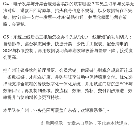
Q4：电子发票与开票合规最容易踩的坑有哪些？常见是订单与发票无
法对应、退款不回写原单、抬头税号信息不规范、以及数据留存不完
整。把“订单—支付—发票—对账”链路打通，并固化权限与留存策
略，会更稳。
Q5：系统上线后员工抵触怎么办？先从“减少一线麻烦”的功能切入：
自动拆单、桌台状态同步、快捷开票、少做手工报表。配合清晰的
SOP与权限控制，再用数据说明高峰期效率改善与差错下降，接受度
会更高。
把广州连锁餐饮的前厅后厨、会员营销、供应链与财税合规真正连成
一条数据链，才能在扩店、并购与旺季波动中保持稳定交付。优先选
择能支撑全流程的餐饮数字化一体化系统，并用试点门店沉淀SOP与
数据口径，再复制到全域。按流程、数据、指标、交付四步推进，效
率提升与复购增长会更可持续。
本团队在广州，业务范围可覆盖广东省，欢迎联系我们~
红腾网提示：文章来自网络，不代表本站观点。