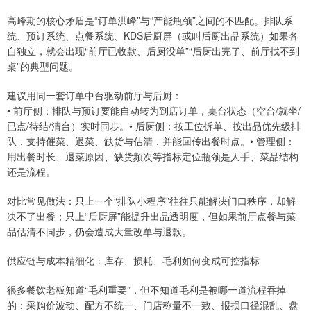
高峰期的核心矛盾是“订单洪峰”与“产能瓶颈”之间的不匹配。排队系
统、预订系统、点餐系统、KDS后厨屏（或叫后厨出品系统）如果各
自独立，就会出现“前厅已收款、后厨没单”“后厨出完了、前厅找不到
桌”的典型问题。
建议用同一套订单中台驱动前厅与后厨：
• 前厅侧：排队与预订要能自动转为到店订单，桌台状态（空台/就坐/
已点/待结/清台）实时同步。• 后厨侧：按工位拆单、按出品优先级排
队，支持催菜、退菜、缺货与估清，并能回传出餐时点。• 管理侧：
用出餐时长、退菜原因、缺货频次等指标定位瓶颈是人手、菜品结构
还是流程。
对比常见做法：只上一个“排队小程序”往往只能解决门口秩序，却解
决不了出餐；只上“后厨屏”能提升出品透明度，但如果前厅点餐与菜
品估清不同步，仍会造成大量改单与退款。
供应链与成本精细化：库存、损耗、毛利如何变成可控指标
很多餐饮老板知道“毛利重要”，但不知道毛利是被哪一道流程吞掉
的：采购价波动、配方不统一、门店称量不一致、报损口径混乱、盘