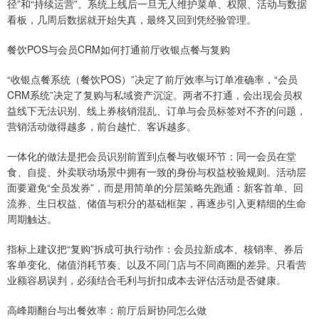
径”和“持续运营”。系统上线后一旦无人维护菜单、权限、活动与数据
看板，几周后数据就开始失真，最终又回到凭经验管理。
餐饮POS与会员CRM如何打通前厅收银点餐与复购
“收银点餐系统（餐饮POS）”决定了前厅效率与订单准确率，“会员
CRM系统”决定了复购与私域资产沉淀。两者不打通，会出现会员权
益线下无法识别、线上券核销混乱、订单与会员标签对不齐的问题，
营销活动做得越多，前台越忙、客诉越多。
一体化的做法是把会员识别前置到点餐与收银环节：同一会员在堂
食、自提、外卖联动场景中拥有一致的身份与权益校验规则。活动层
面要避免“全员发券”，而是用简单的分层策略先跑通：新客首单、回
流券、生日权益、储值与积分的基础框架，再逐步引入更精细的生命
周期触达。
指标上建议把“复购”拆成可执行动作：会员拉新成本、核销率、券后
客单变化、储值消耗节奏、以及不同门店与不同商圈的差异。只看营
业额容易误判，必须结合毛利与折扣成本去评估活动是否健康。
高峰期翻台与出餐效率：前厅后厨协同怎么做