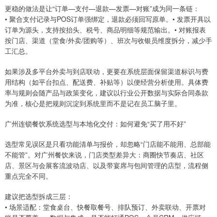
更稳的做法是让“订单—支付—退款—发票—对账”成为同一条链：
• 聚合支付记录与POS订单强绑定，退款必须回写原单。• 发票开具以
订单为源头，支持按抬头、税号、商品明细等规范输出。• 对账报表
按门店、渠道（堂食/外卖/团购等）、班次与收银员维度拆分，减少手
工汇总。
如果涉及多平台外卖与到店联动，更要在系统层面保留渠道标识与费
用结构（如平台扣点、配送费、补贴等）以便经营分析使用。具体费
率与规则会随产品与政策变化，建议以行业公开数据与实际合同条款
为准，核心是把规则沉淀到系统里而不是记在员工脑子里。
广州连锁餐饮系统选型与本地化交付：如何避免“买了用不好”
选型常见误区是只看功能清单与报价，却忽略“门店能不能用、总部能
不能管”。对广州餐饮来说，门店类型差异大：商圈快节奏店、社区
店、景区与会展客流波动店、以及带宴席与包间管理的店型，流程侧
重点完全不同。
建议把选型拆成三层：
• 场景适配：堂食桌台、快餐取餐号、排队预订、外卖联动、开票对