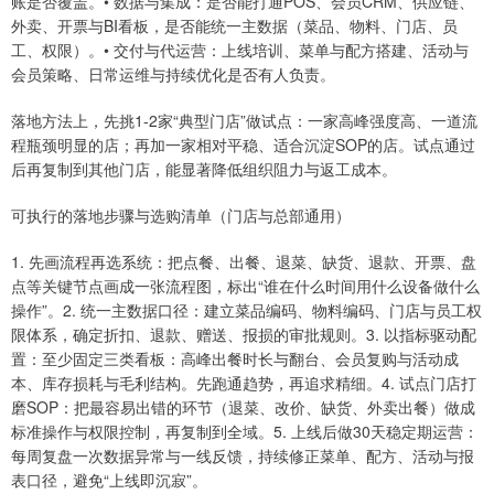
账是否覆盖。• 数据与集成：是否能打通POS、会员CRM、供应链、
外卖、开票与BI看板，是否能统一主数据（菜品、物料、门店、员
工、权限）。• 交付与代运营：上线培训、菜单与配方搭建、活动与
会员策略、日常运维与持续优化是否有人负责。
落地方法上，先挑1-2家“典型门店”做试点：一家高峰强度高、一道流
程瓶颈明显的店；再加一家相对平稳、适合沉淀SOP的店。试点通过
后再复制到其他门店，能显著降低组织阻力与返工成本。
可执行的落地步骤与选购清单（门店与总部通用）
1. 先画流程再选系统：把点餐、出餐、退菜、缺货、退款、开票、盘
点等关键节点画成一张流程图，标出“谁在什么时间用什么设备做什么
操作”。2. 统一主数据口径：建立菜品编码、物料编码、门店与员工权
限体系，确定折扣、退款、赠送、报损的审批规则。3. 以指标驱动配
置：至少固定三类看板：高峰出餐时长与翻台、会员复购与活动成
本、库存损耗与毛利结构。先跑通趋势，再追求精细。4. 试点门店打
磨SOP：把最容易出错的环节（退菜、改价、缺货、外卖出餐）做成
标准操作与权限控制，再复制到全域。5. 上线后做30天稳定期运营：
每周复盘一次数据异常与一线反馈，持续修正菜单、配方、活动与报
表口径，避免“上线即沉寂”。