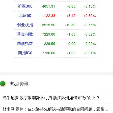
沪深300
4651.31
-6.85
-0.15%
北证50
1122.88
+3.42
+0.30%
创业板指
3515.56
-19.58
-0.55%
基金指数
7229.80
-1.63
-0.02%
国债指数
229.59
-0.00
0.00%
期指IC0
7730.00
-1.00
-0.01%
热点资讯
鸿牛配资 数字浪潮势不可挡 浙江温州如何乘“数”而上？
财米网 罗体：皮尔洛得先解决与迪拜联的合同问题，意足协已踩下刹车