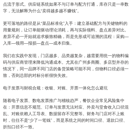
点流于形式。供应链系统如果不与订单与配方打通，库存只是一串数
字，无法解释为什么“卖得越多越不赚钱”。
更可落地的路径是从“菜品标准化”入手：建立基础配方与关键物料的
用量规则，让订单能驱动理论消耗，再与实际领料、盘点差异对比。
差异不必一开始就追求极致精确，而是先形成可追溯的流程：采购—
入库—领用—报损—盘点—成本归集。
我们在实践中发现，门店越多、品类越复杂，越需要用统一的物料编
码与供应商管理来降低沟通成本。尤其在广州多商圈、多店型并存的
情况下，同一品牌不同门店的备货策略可能不同，但物料口径必须一
致，否则总部的对标分析很快失效。
电子发票与财税合规：收银、对账、开票一体化怎么避坑
随着电子发票、数电发票推广与稽核趋严，餐饮企业常见风险集中
在：开票信息不规范、订单与发票无法对应、外卖与堂食收入口径混
乱、对账依赖人工导表、数据留存不完整等。财务与门店对不上账
时，往往不是“少了一笔钱”，而是系统之间的时间口径、退款口径、
折扣口径不一致。