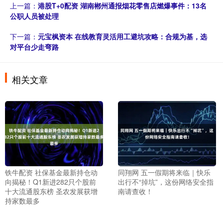
上一篇：
港股T+0配资 湖南郴州通报烟花零售店燃爆事件：13名
公职人员被处理
下一篇：
元宝枫资本 在线教育灵活用工避坑攻略：合规为基，选
对平台少走弯路
相关文章
铁牛配资 社保基金最新持仓动
同翔网 五一假期将来临｜快乐
向揭秘！Q1新进282只个股前
出行不“掉坑”，这份网络安全指
十大流通股东榜 圣农发展获增
南请查收！
持家数最多