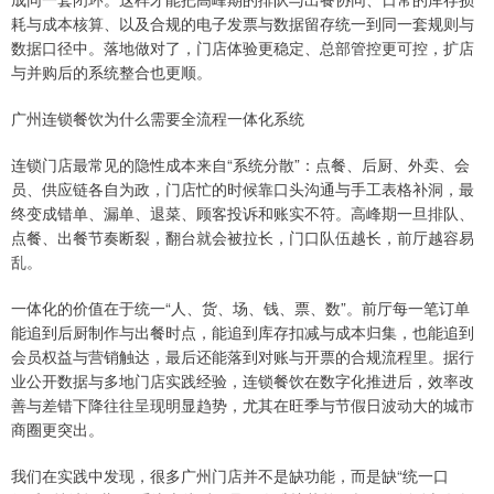
耗与成本核算、以及合规的电子发票与数据留存统一到同一套规则与
数据口径中。落地做对了，门店体验更稳定、总部管控更可控，扩店
与并购后的系统整合也更顺。
广州连锁餐饮为什么需要全流程一体化系统
连锁门店最常见的隐性成本来自“系统分散”：点餐、后厨、外卖、会
员、供应链各自为政，门店忙的时候靠口头沟通与手工表格补洞，最
终变成错单、漏单、退菜、顾客投诉和账实不符。高峰期一旦排队、
点餐、出餐节奏断裂，翻台就会被拉长，门口队伍越长，前厅越容易
乱。
一体化的价值在于统一“人、货、场、钱、票、数”。前厅每一笔订单
能追到后厨制作与出餐时点，能追到库存扣减与成本归集，也能追到
会员权益与营销触达，最后还能落到对账与开票的合规流程里。据行
业公开数据与多地门店实践经验，连锁餐饮在数字化推进后，效率改
善与差错下降往往呈现明显趋势，尤其在旺季与节假日波动大的城市
商圈更突出。
我们在实践中发现，很多广州门店并不是缺功能，而是缺“统一口