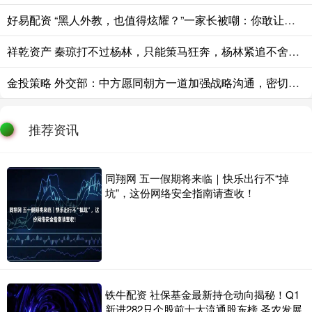
好易配资 “黑人外教，也值得炫耀？”一家长被嘲：你敢让他这样抱你女儿？
祥乾资产 秦琼打不过杨林，只能策马狂奔，杨林紧追不舍。危急时刻冲出一条大汉，铁
金投策略 外交部：中方愿同朝方一道加强战略沟通，密切交往合作
推荐资讯
同翔网 五一假期将来临｜快乐出行不“掉
坑”，这份网络安全指南请查收！
铁牛配资 社保基金最新持仓动向揭秘！Q1
新进282只个股前十大流通股东榜 圣农发展