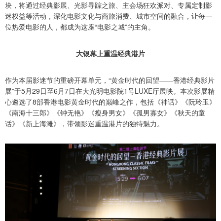
块，将通过经典影展、光影寻踪之旅、主会场狂欢派对、专属定制影
迷权益等活动，深化电影文化与商旅消费、城市空间的融合，让每一
位热爱电影的人，都成为这座“电影之城”的主角。
大银幕上重温经典港片
作为本届影迷节的重磅开幕单元，“黄金时代的回望——香港经典影片
展”于5月29日至6月7日在大光明电影院1号LUXE厅展映。本次影展精
心遴选了8部香港电影黄金时代的巅峰之作，包括《神话》《阮玲玉》
《南海十三郎》《钟无艳》《瘦身男女》《孤男寡女》《秋天的童
话》《新上海滩》，带领影迷重温港片的独特魅力。