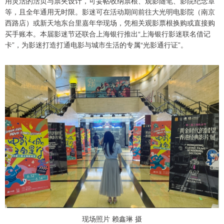
用灵活的活页与票夹设计，可妥帖收纳票根、观影随笔、影院纪念章
等，且全年通用无时限。影迷可在活动期间前往大光明电影院（南京
西路店）或新天地东台里嘉年华现场，凭相关观影票根换购或直接购
买手账本。本届影迷节还联合上海银行推出“上海银行影迷联名借记
卡”，为影迷打造打通电影与城市生活的专属“光影通行证”。
现场照片 赖鑫琳 摄