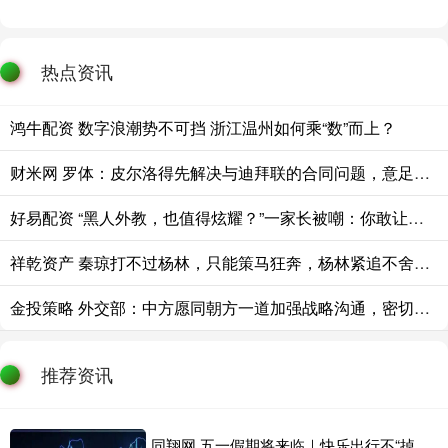
热点资讯
鸿牛配资 数字浪潮势不可挡 浙江温州如何乘“数”而上？
财米网 罗体：皮尔洛得先解决与迪拜联的合同问题，意足协已踩下刹车
好易配资 “黑人外教，也值得炫耀？”一家长被嘲：你敢让他这样抱你女儿？
祥乾资产 秦琼打不过杨林，只能策马狂奔，杨林紧追不舍。危急时刻冲出一条大汉，铁
金投策略 外交部：中方愿同朝方一道加强战略沟通，密切交往合作
推荐资讯
同翔网 五一假期将来临｜快乐出行不“掉