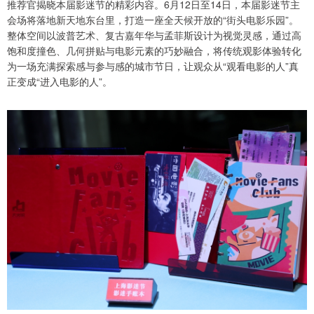
推荐官揭晓本届影迷节的精彩内容。6月12日至14日，本届影迷节主
会场将落地新天地东台里，打造一座全天候开放的“街头电影乐园”。
整体空间以波普艺术、复古嘉年华与孟菲斯设计为视觉灵感，通过高
饱和度撞色、几何拼贴与电影元素的巧妙融合，将传统观影体验转化
为一场充满探索感与参与感的城市节日，让观众从“观看电影的人”真
正变成“进入电影的人”。