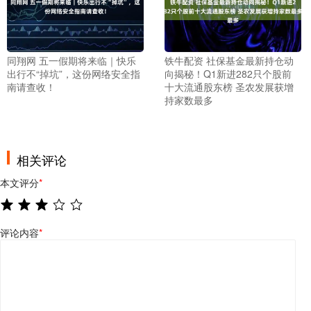
同翔网 五一假期将来临｜快乐
铁牛配资 社保基金最新持仓动
出行不“掉坑”，这份网络安全指
向揭秘！Q1新进282只个股前
南请查收！
十大流通股东榜 圣农发展获增
持家数最多
相关评论
本文评分
*
评论内容
*