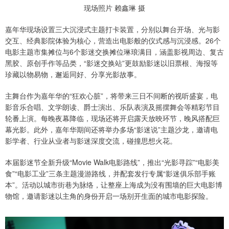
现场照片 赖鑫琳 摄
嘉年华现场设置三大沉浸式主题打卡装置，分别以舞台开场、光与影
交互、经典影院体验为核心，营造出电影般的仪式感与沉浸感。26个
电影主题市集摊位与6个影迷交换摊位琳琅满目，涵盖影视周边、复古
黑胶、原创手作等品类，“影迷交换站”更鼓励影迷以旧票根、海报等
珍藏以物易物，邂逅同好、分享光影故事。
主舞台作为嘉年华的“狂欢心脏”，将带来三日不间断的视听盛宴，电
影音乐合唱、文学朗读、爵士演出、乐队表演及摇摆舞会等精彩节目
轮番上演。每晚夜幕降临，现场还将开启露天放映环节，晚风搭配巨
幕光影。此外，嘉年华期间还将举办多场“影迷说”主题沙龙，邀请电
影学者、行业从业者与影迷深度交流，碰撞思想火花。
本届影迷节全新升级“Movie Walk电影路线”，推出“光影寻踪”“电影美
食”“电影工业”三条主题漫游路线，并配套发行专属“影迷俱乐部手账
本”。活动以城市街巷为脉络，让整座上海成为没有围墙的巨大电影博
物馆，邀请影迷以主角的身份开启一场别开生面的城市电影探险。