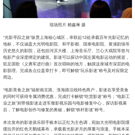
现场照片 赖鑫琳 摄
“光影寻踪之旅”纵贯上海核心城区，串联起12处承载百年光影记忆的
地标，不仅涵盖大光明电影院、和平影都、国泰电影院、黄浦剧场等
历史悠久的影院，还包括河滨大楼、上海音乐厅、兰心大戏院等曾与
电影产业深度绑定的建筑。影迷可以探访中国左翼电影运动的摇篮，
驻足国歌《义勇军进行曲》首次唱响的地方，触摸这座城市深层的电
影肌理。完成各点位盖章打卡，即可解锁“玩乐影迷”称号及对应限定
周边。
“电影美食之旅”辐射南京路、淮海路沿线特色商户，影迷在享受美食
的同时可获得专属消费优惠，完成打卡解锁“吃货影迷”称号；“电影工
业之旅”则带领影迷走进车墩影视乐园与电影修复中心，探访影视幕
后，了解电影创作与修复的奥秘，解锁“铁杆影迷”称号。
本次发布的影迷俱乐部手账本以正红为主色调，宛如大光明电影院缓
缓拉开的红色天鹅绒幕布，承载着光影岁月的厚重与浪漫。手账本采