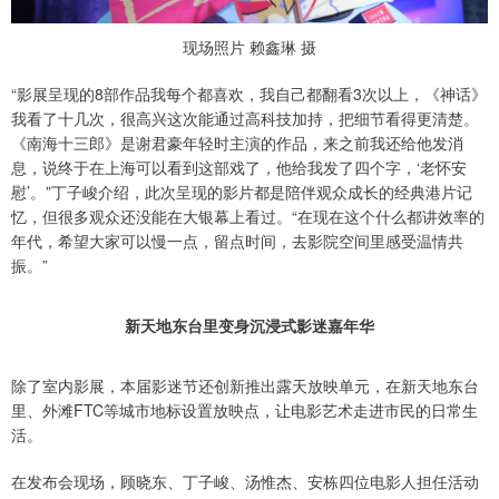
现场照片 赖鑫琳 摄
“影展呈现的8部作品我每个都喜欢，我自己都翻看3次以上，《神话》
我看了十几次，很高兴这次能通过高科技加持，把细节看得更清楚。
《南海十三郎》是谢君豪年轻时主演的作品，来之前我还给他发消
息，说终于在上海可以看到这部戏了，他给我发了四个字，‘老怀安
慰’。”丁子峻介绍，此次呈现的影片都是陪伴观众成长的经典港片记
忆，但很多观众还没能在大银幕上看过。“在现在这个什么都讲效率的
年代，希望大家可以慢一点，留点时间，去影院空间里感受温情共
振。”
新天地东台里变身沉浸式影迷嘉年华
除了室内影展，本届影迷节还创新推出露天放映单元，在新天地东台
里、外滩FTC等城市地标设置放映点，让电影艺术走进市民的日常生
活。
在发布会现场，顾晓东、丁子峻、汤惟杰、安栋四位电影人担任活动