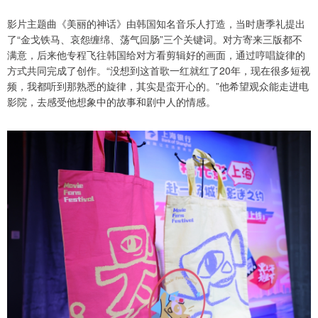
影片主题曲《美丽的神话》由韩国知名音乐人打造，当时唐季礼提出
了“金戈铁马、哀怨缠绵、荡气回肠”三个关键词。对方寄来三版都不
满意，后来他专程飞往韩国给对方看剪辑好的画面，通过哼唱旋律的
方式共同完成了创作。“没想到这首歌一红就红了20年，现在很多短视
频，我都听到那熟悉的旋律，其实是蛮开心的。”他希望观众能走进电
影院，去感受他想象中的故事和剧中人的情感。