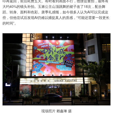
印再返回，前后耗费五天。有时看到画面不行，他便会重拍，最终有
大约40%的镜头补拍。玉漱公主山顶跳舞的裙子改了18次，配合舞
蹈、转身、面料和色彩。唐季礼感慨，如今很多人认为AI可以完成这
些，但他尝试后发现AI仍难以捕捉真人的质感，“可能还需要一段更长
的时间”。
现场照片 赖鑫琳 摄