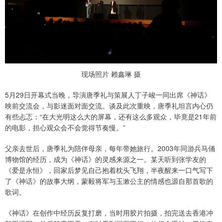
现场照片 赖鑫琳 摄
5月29日开幕式当晚，导演唐季礼与策展人丁子峻一同出席《神话》
映前交流会，与影迷面对面交流。谈及此次重映，唐季礼坦言内心仍
有些忐忑：“在大光明这么大的屏幕，还有这么多观众，毕竟是21年前
的电影，担心观众会不会觉得节奏慢。”
父亲去世后，唐季礼为陪伴母亲，每年带她旅行。2003年同游兵马俑
博物馆的经历，成为《神话》的灵感来源之一。某天听到张学友的
《爱是永恒》，回家后梦见自己抱着枕头飞翔，半夜醒来一口气写下
了《神话》的故事大纲，蒙毅将军与玉漱公主的情感也源自那首歌的
歌词。
《神话》在创作中经历反复打磨，当时用胶片拍摄，拍完送去香港冲