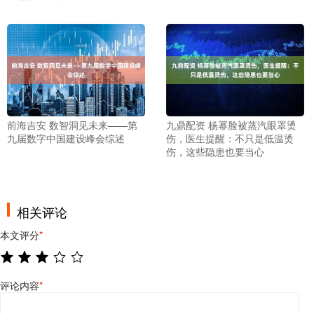
前海吉安 数智洞见未来——第
九鼎配资 杨幂脸被蒸汽眼罩烫
九届数字中国建设峰会综述
伤，医生提醒：不只是低温烫
伤，这些隐患也要当心
相关评论
本文评分
*
评论内容
*