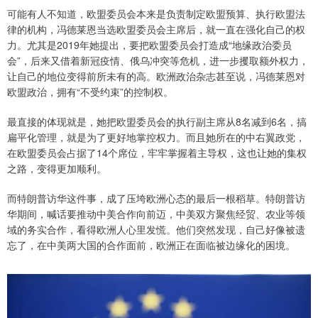
可能有人不知道，欧盟委员会本来是负责制定欧盟预算、执行欧盟法
律的机构，冯德莱恩当选欧盟委员会主席后，就一直在强化自己的权
力。尤其是2019年她提出，要把欧盟委员会打造成“地缘政治委员
会”，后来又借着新冠疫情、俄乌冲突等危机，进一步攫取额外权力，
让自己的地位变得前所未有的高。欧洲政治杂志甚至说，冯德莱恩对
欧盟政治，拥有“不受约束”的控制权。
最直接的体现就是，她把欧盟委员会的执行副主席从8名减到6名，搞
扁平化管理，就是为了更好地掌控权力。而且她所在的中右翼政党，
在欧盟委员会占据了14个席位，牢牢掌握着主导权，这也让她的集权
之路，变得更加顺利。
而特朗普访华这件事，成了压垮欧洲心态的最后一根稻草。特朗普访
华期间，喊话要推动中美合作向前迈，中美双方聚焦经贸、农业等领
域的务实合作，看得欧洲人心里发慌。他们突然发现，自己好像被遗
忘了，在中美两大国的合作面前，欧洲正在面临被边缘化的困境。