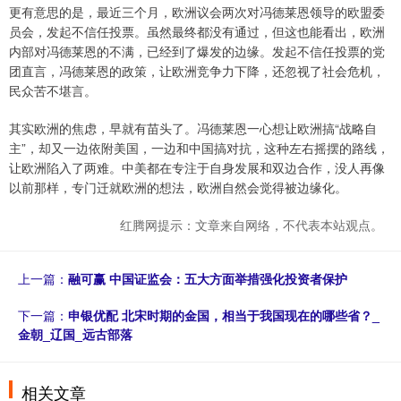
更有意思的是，最近三个月，欧洲议会两次对冯德莱恩领导的欧盟委
员会，发起不信任投票。虽然最终都没有通过，但这也能看出，欧洲
内部对冯德莱恩的不满，已经到了爆发的边缘。发起不信任投票的党
团直言，冯德莱恩的政策，让欧洲竞争力下降，还忽视了社会危机，
民众苦不堪言。
其实欧洲的焦虑，早就有苗头了。冯德莱恩一心想让欧洲搞“战略自
主”，却又一边依附美国，一边和中国搞对抗，这种左右摇摆的路线，
让欧洲陷入了两难。中美都在专注于自身发展和双边合作，没人再像
以前那样，专门迁就欧洲的想法，欧洲自然会觉得被边缘化。
红腾网提示：文章来自网络，不代表本站观点。
上一篇：
融可赢 中国证监会：五大方面举措强化投资者保护
下一篇：
申银优配 北宋时期的金国，相当于我国现在的哪些省？_
金朝_辽国_远古部落
相关文章