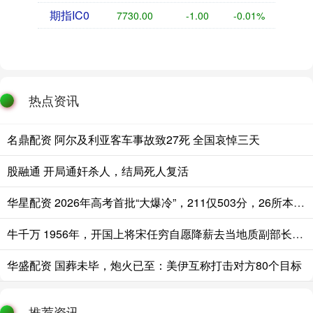
期指IC0
7730.00
-1.00
-0.01%
热点资讯
名鼎配资 阿尔及利亚客车事故致27死 全国哀悼三天
股融通 开局通奸杀人，结局死人复活
华星配资 2026年高考首批“大爆冷”，211仅503分，26所本科高校竟无人投档！
牛千万 1956年，开国上将宋任穷自愿降薪去当地质副部长，毛主席却摇头拒绝：
华盛配资 国葬未毕，炮火已至：美伊互称打击对方80个目标
推荐资讯