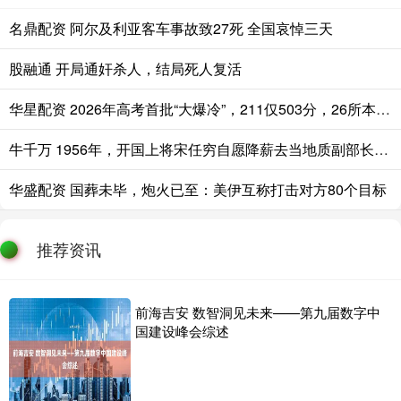
名鼎配资 阿尔及利亚客车事故致27死 全国哀悼三天
股融通 开局通奸杀人，结局死人复活
华星配资 2026年高考首批“大爆冷”，211仅503分，26所本科高校竟无人投档！
牛千万 1956年，开国上将宋任穷自愿降薪去当地质副部长，毛主席却摇头拒绝：
华盛配资 国葬未毕，炮火已至：美伊互称打击对方80个目标
推荐资讯
前海吉安 数智洞见未来——第九届数字中
国建设峰会综述