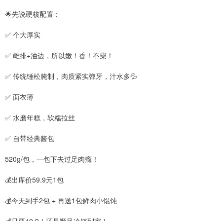
🌟先说硬核配置：
✅ 个大厚实
✅ 雌排+油边，所以嫩！香！不柴！
✅ 传统锤松腌制，肉质紧实弹牙，汁水多💦
✅ 面衣薄
✅ 水磨年糕，软糯拉丝
✅ 自带经典酱包
520g/包，一包下去过足肉瘾！
💰出库价59.9元1包
💰今天到手2包 + 再送1包鲜肉小馄饨