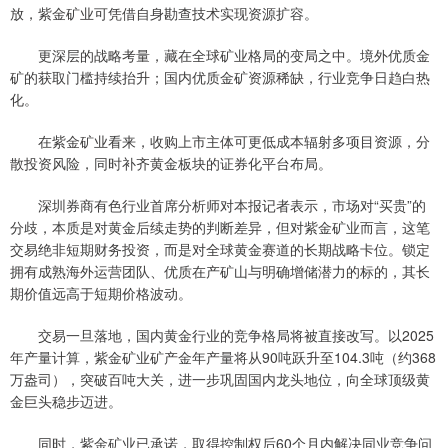
放，紫金矿业可凭借自身勘查技术实现资源扩容。
更深层的战略考量，藏在全球矿业格局的变局之中。境外优质金
矿的获取门槛持续抬升；国内优质金矿资源稀缺，行业竞争日趋白热
化。
在紫金矿业看来，收购上市主体可更低成本辐射多项目资源，分
散投资风险，同时补齐黄金板块的证券化平台布局。
深圳券商有色行业首席分析师对本报记者表示，市场对“买贵”的
分歧，本质是对黄金后续走势的判断差异，但对紫金矿业而言，这笔
交易绝非短期财务投资，而是对全球黄金赛道的长期战略卡位。锁定
拥有成熟海外运营团队、优质在产矿山与明确增储潜力的标的，其长
期价值远高于短期价格波动。
交易一旦落地，国内黄金行业的竞争格局将被直接改写。以2025
年产量计算，紫金矿业矿产金年产量将从90吨跃升至104.3吨（约368
万盎司），突破百吨大关，进一步巩固国内龙头地位，向全球顶级黄
金巨头稳步迈进。
同时，紫金矿业已承诺，取得控制权后60个月内解决同业竞争问