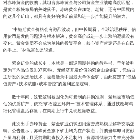
对赤峰黄金的收购，其坦言赤峰黄金与公司黄金主业战略高度匹配，
是黄金板块布局的关键落子。赤峰黄金在加纳、老挝，还有中国境内
的这几个矿山，都具有良好的找矿前景和进一步产能提升的潜力。
“中短期黄金价格会有激烈波动，但中长期看，全球治理秩序、信
用货币超发的问题没有根本解决，黄金高价或进一步上涨的逻辑没有
变化。紫金集团不会成为单纯的投资平台，核心资产肯定还是在自己
的手上。”林泓富如是说道。
紫金矿业的成长史，本就是一部逆周期并购的教科书。早年被判
定为平均品位仅0.37克/吨、无经济开发价值的紫金山金铜矿，凭借自
主研发的采选冶技术，被盘活为中国最大单体金矿，由此奠定了“低估
值资产+技术赋能+成本管控”的盈利底层逻辑。
数十年间，这套逻辑被固化为可复制的并购准则，聚焦被市场低
估的优质矿产，依托“矿石流五环归一”技术管理体系，通过技改与精
细化管理盘活存量，在周期上行中兑现超额收益。
此次出手赤峰黄金，紫金矿业仍试图用这套成熟模型解释交易逻
辑。公告显示，赤峰黄金旗下矿山均为在产状态，并购当年即可贡献
产量与利润，且受前期勘查投入不足制约，资源增储潜力尚未充分释