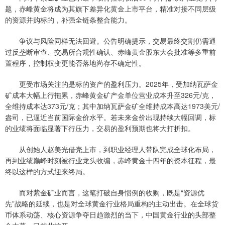
题，赤峰黄金将成为其旗下差异化黄金上市平台，精准对接不同层级
的资源并购标的，补强全链条整合能力。
争议与风险同样无法回避。公告明确提示，交易最终交割仍需通
过反垄断审查、交易所合规性确认、赤峰黄金股东大会批准等多重前
置程序，控制权变更能否落地尚存不确定性。
更受市场关注的是标的资产的盈利压力。2025年，受加纳瓦萨金
矿成本大幅上行拖累，赤峰黄金矿产金单位营业成本升至326元/克，
全维持成本达373元/克；其中加纳瓦萨金矿全维持成本高达1973美元/
盎司，已逼近当前国际金价水平。若未来金价出现持续大幅回调，标
的业绩将面临显著下行压力，交易的盈利预期也将大打折扣。
从创始人赵美光借壳上市，到职业经理人带队完成全球化布局，
再到业绩巅峰时刻被行业龙头收编，赤峰黄金十四年的资本征程，最
终以这样的方式迎来终局。
而对紫金矿业而言，这笔打破自身惯例的收购，既是“资源优
先”战略的延续，也是对全球黄金行业格局重构的主动出击。在全球货
币体系动荡、核心资源争夺日趋激烈的当下，中国黄金行业的头部整