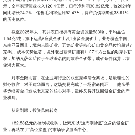
示，全年实现营业收入126.4亿元，归母净利润30.82亿元，较2024年
同比增长74.7%，销售毛利率达到52.47%，资产负债率降至33.91%
的历史低位。
截至2025年末，其并表口径拥有黄金资源量583吨，平均品位
1.54克/吨，旗下运营6座黄金矿山及1座多金属矿山，业务覆盖中国、
东南亚及西非，境内吉隆矿业、五龙矿业等核心矿山黄金品位均超过7
克/吨，成本优势显著，境外老挝塞班矿拥有1127平方公里的独家探矿
权，加纳瓦萨金矿位于全球著名的阿散蒂金矿带，成矿条件优异，增
储潜力巨大。
对李金阳而言，在企业与行业的双重巅峰清仓离场，是最理性的
财务收官；对王建华而言，这场交易完成了一场宿命闭环——他亲手
将赤峰黄金打造成老东家的核心对手，最终又将其送回紫金矿业的产
业棋局。
从逆到顺，投资风向转身
182.58亿元的控制权收购，让素来以“逆周期抄底”立身的紫金矿
业，再站在了“高位接盘”的市场争议漩涡中心。