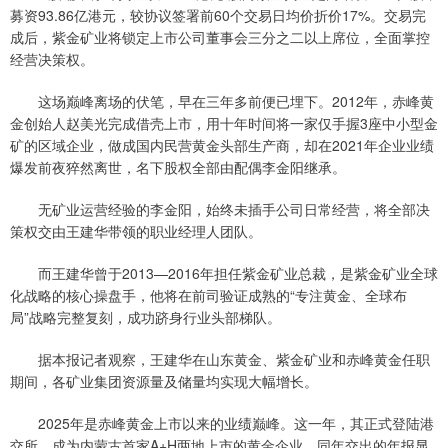
募资93.86亿港元，较协议签署前60个交易日均价折价17%。交易完
成后，紫金矿业将锁定上市公司董事会三分之二以上席位，全面掌控
经营决策权。
这场巅峰离场的伏笔，早在三年多前便已埋下。2012年，赤峰黄
金创始人赵美光完成借壳上市，用十年时间将一家仅手握3座中小型金
矿的区域企业，做成国内民营黄金头部生产商，却在2021年企业业绩
爆发前夜猝然离世，名下股权全部由配偶李金阳继承。
无矿业运营经验的李金阳，始终未插手公司日常经营，将全部决
策权交由王建华带领的职业经理人团队。
而王建华曾于2013—2016年担任紫金矿业总裁，是紫金矿业全球
化战略的核心操盘手，他将在前司验证成熟的“专注黄金、全球布
局”战略完整复刻，成功跻身行业头部梯队。
据本报记者观察，王建华在山东黄金、紫金矿业和赤峰黄金任职
期间，各矿业集团资源量及储量均实现大幅增长。
2025年是赤峰黄金上市以来的业绩巅峰。这一年，其正式登陆港
交所，成为内蒙古首家A+H两地上市的黄金企业，同年交出的年报显