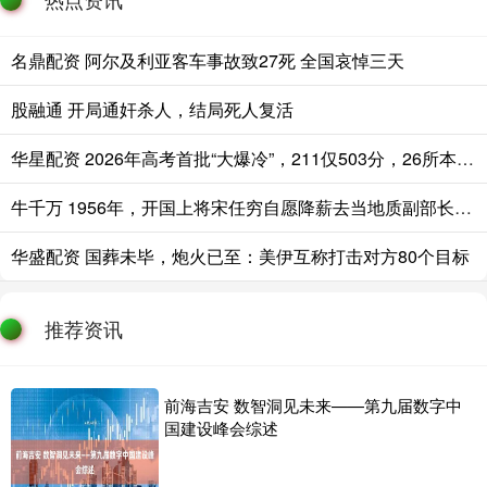
名鼎配资 阿尔及利亚客车事故致27死 全国哀悼三天
股融通 开局通奸杀人，结局死人复活
华星配资 2026年高考首批“大爆冷”，211仅503分，26所本科高校竟无人投档！
牛千万 1956年，开国上将宋任穷自愿降薪去当地质副部长，毛主席却摇头拒绝：
华盛配资 国葬未毕，炮火已至：美伊互称打击对方80个目标
推荐资讯
前海吉安 数智洞见未来——第九届数字中
国建设峰会综述