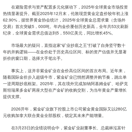
在避险需求与资产配置多元化驱动下，2025年全球黄金市场投资
热情显著提升。截至2025年12月末，伦敦现货黄金定盘价较年初上涨
62.90%，据世界黄金协会统计，2025年全球黄金总需求量（含场外
交易）首次突破5，000吨。年内金价屡创历史新高，全年共53次刷新
纪录，全球黄金需求总值达到5，550亿美元，同比增长45%。
市场最大的疑问，直指这家“矿业抄底之王”打破了自身坚守数十
年的并购逻辑——在金价处于历史高位区间、标的资产估值并无显著
折价的窗口期，选择大手笔出手。
事实上，这并非紫金矿业在金价高位区间的首次布局。近年来，
随着国际金价步入超级牛市，紫金矿业已悄然调整并购节奏，跳出单
一逆周期抄底框架。2025年，其在境外完成加纳阿基姆金矿、哈萨克
斯坦瑞果多金矿两座大型在产金矿的收购交割，为当年黄金产量增长
提供支撑。
2026开年，紫金矿业旗下控股上市公司紫金黄金国际又以280亿
元收购加拿大联合黄金全部股权，锁定其未来产能增量。
在3月23日的业绩说明会中，紫金矿业副董事长、总裁林泓富针