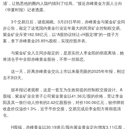
涌’，让熟悉他的圈内人隐约猜到了结局。”接近赤峰黄金方面人士向
《华夏时报》记者透露。
3个交易日后，谜底揭晓。3月23日早间，赤峰黄金与紫金矿业同
步公告，敲定了这笔国内黄金行业近年最大的民营矿企控制权交易。
紫金矿业斥资182.58亿元，以“A股协议转让+H股定增”的一揽子方
案，拿下赤峰黄金25.85%股权，实现控股并表。
与紫金矿业入主同步敲定的，是原实控人李金阳的彻底离场，她
将清仓手中全部赤峰黄金股份，不带一丝留恋。
这一天，距离赤峰黄金交出上市以来最亮眼的2025年年报，刚过
去不到3天。
据本报记者观察，这是一套互为生效前提的控制权交接设计。A
股端，紫金矿业全资子公司紫金黄金以41.36元/股的价格，受让李金
阳及其一致行动人持有的2.42亿股股份，对价100.06亿元，较停牌前
收盘价仅溢价1.3%，近乎平价交接，交易完成后李金阳方将彻底清
仓。
H股端，赤峰黄金以30.19港元/股向紫金黄金定向增发3.11亿股，