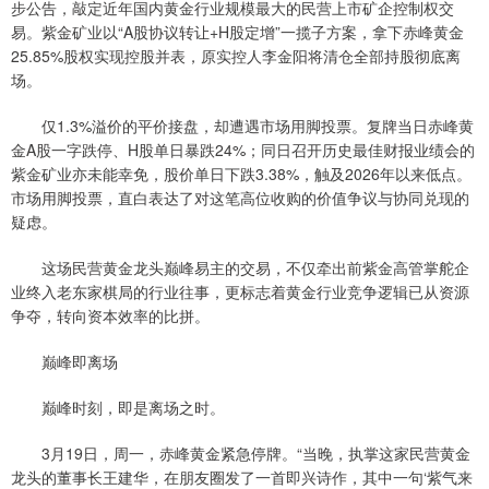
步公告，敲定近年国内黄金行业规模最大的民营上市矿企控制权交
易。紫金矿业以“A股协议转让+H股定增”一揽子方案，拿下赤峰黄金
25.85%股权实现控股并表，原实控人李金阳将清仓全部持股彻底离
场。
仅1.3%溢价的平价接盘，却遭遇市场用脚投票。复牌当日赤峰黄
金A股一字跌停、H股单日暴跌24%；同日召开历史最佳财报业绩会的
紫金矿业亦未能幸免，股价单日下跌3.38%，触及2026年以来低点。
市场用脚投票，直白表达了对这笔高位收购的价值争议与协同兑现的
疑虑。
这场民营黄金龙头巅峰易主的交易，不仅牵出前紫金高管掌舵企
业终入老东家棋局的行业往事，更标志着黄金行业竞争逻辑已从资源
争夺，转向资本效率的比拼。
巅峰即离场
巅峰时刻，即是离场之时。
3月19日，周一，赤峰黄金紧急停牌。“当晚，执掌这家民营黄金
龙头的董事长王建华，在朋友圈发了一首即兴诗作，其中一句‘紫气来