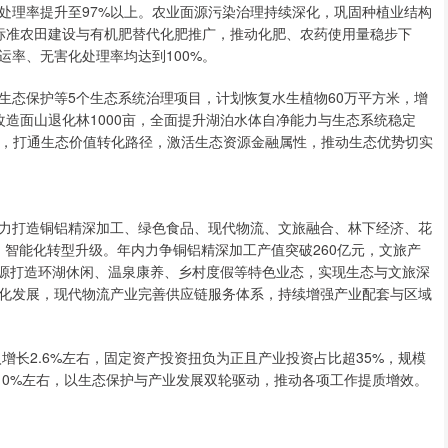
处理率提升至97%以上。农业面源污染治理持续深化，巩固种植业结构
标准农田建设与有机肥替代化肥推广，推动化肥、农药使用量稳步下
率、无害化处理率均达到100%。
生态保护等5个生态系统治理项目，计划恢复水生植物60万平方米，增
改造面山退化林1000亩，全面提升湖泊水体自净能力与生态系统稳定
值，打通生态价值转化路径，激活生态资源金融属性，推动生态优势切实
力打造铜铝精深加工、绿色食品、现代物流、文旅融合、林下经济、花
化、智能化转型升级。年内力争铜铝精深加工产值突破260亿元，文旅产
资源打造环湖休闲、温泉康养、乡村度假等特色业态，实现生态与文旅深
化发展，现代物流产业完善供应链服务体系，持续增强产业配套与区域
增长2.6%左右，固定资产投资扭负为正且产业投资占比超35%，规模
10%左右，以生态保护与产业发展双轮驱动，推动各项工作提质增效。