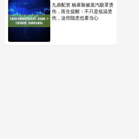
九鼎配资 杨幂脸被蒸汽眼罩烫
伤，医生提醒：不只是低温烫
伤，这些隐患也要当心