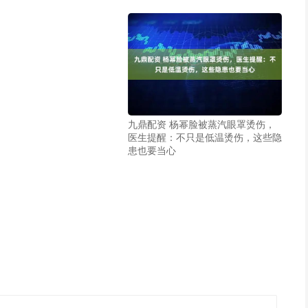
九鼎配资 杨幂脸被蒸汽眼罩烫伤，
医生提醒：不只是低温烫伤，这些隐
患也要当心