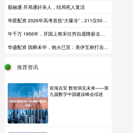
股融通 开局通奸杀人，结局死人复活
华星配资 2026年高考首批“大爆冷”，211仅503分，26所本科高校竟无人投档！
牛千万 1956年，开国上将宋任穷自愿降薪去当地质副部长，毛主席却摇头拒绝：
华盛配资 国葬未毕，炮火已至：美伊互称打击对方80个目标
推荐资讯
前海吉安 数智洞见未来——第
九届数字中国建设峰会综述