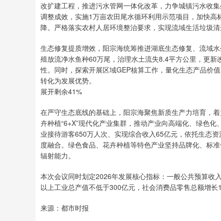
改扩建工程，推进污水管网一体化改革，力争城镇污水收集
调整成效，实施1万亩农田尾水循环利用示范项目，加快高
降。严格落实农村人居环境整治要求，实现流域生活垃圾清运
生态修复提质增效，阳宗海统筹推进湖底生态修复、流域水
殖放流净水鱼种60万尾，治理水土流失8.4平方公里，更新
性。同时，探索开展区域GEP核算工作，量化生态产品价
转化为发展优势。
展开剩余41%
在严守生态底线的基础上，阳宗海聚焦新质生产力培育，着
卉种植“6+X”现代化产业集群，推动产业向高端化、绿色
业接待游客650万人次、实现综合收入65亿元，依托生态
度融合。绿色食品、花卉种植等特色产业坚持品牌化、标准
辐射能力。
本次会议同时划定2026年发展核心指标：一般公共预算收入
以上工业总产值不低于300亿元，社会消费品零售总额增长
来源：都市时报