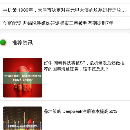
神机策 1989年，天津市决定对霍元甲大侠的坟墓进行迁坟，不料在水泥地下挖出
创富配资 尹锡悦涉嫌妨碍逮捕案三审被判有期徒刑7年
推荐资讯
好牛 闻泰科技将被ST，危机爆发后还做推
荐的国泰海通证券，该不该反思？
鼎坤策略 DeepSeek注册资本提高50%