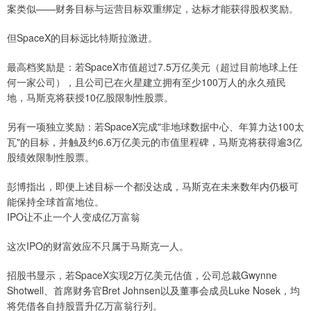
案类似——财务目标与运营目标双重绑定，达标才能获得股权奖励。
但SpaceX的目标远比特斯拉激进。
最高档奖励是：若SpaceX市值超过7.5万亿美元（超过目前地球上任
何一家公司），且公司已在火星建立拥有至少100万人的永久殖民
地，马斯克将获授10亿股限制性股票。
另有一项独立奖励：若SpaceX完成"非地球数据中心、年算力达100太
瓦"的目标，并触及约6.6万亿美元的市值里程碑，马斯克将获得逾3亿
股绩效限制性股票。
彭博指出，即便上述目标一个都没达成，马斯克在未来数年内仍极可
能保持全球首富地位。
IPO让不止一个人变成亿万富翁
这次IPO的财富效应不只属于马斯克一人。
招股书显示，若SpaceX实现2万亿美元估值，公司总裁Gwynne
Shotwell、首席财务官Bret Johnsen以及董事会成员Luke Nosek，均
将凭借各自持股晋升亿万富翁行列。