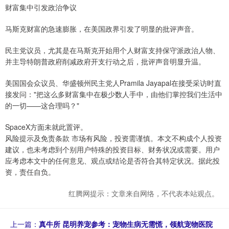
财富集中引发政治争议
马斯克财富的急速膨胀，在美国政界引发了明显的批评声音。
民主党议员，尤其是在马斯克开始用个人财富支持保守派政治人物、
并主导特朗普政府削减政府开支行动之后，批评声音明显升温。
美国国会众议员、华盛顿州民主党人Pramila Jayapal在接受采访时直
接发问："把这么多财富集中在极少数人手中，由他们掌控我们生活中
的一切——这合理吗？"
SpaceX方面未就此置评。
风险提示及免责条款 市场有风险，投资需谨慎。本文不构成个人投资
建议，也未考虑到个别用户特殊的投资目标、财务状况或需要。用户
应考虑本文中的任何意见、观点或结论是否符合其特定状况。据此投
资，责任自负。
红腾网提示：文章来自网络，不代表本站观点。
上一篇：
真牛所 昆明养宠参考：宠物生病无需慌，领航宠物医院