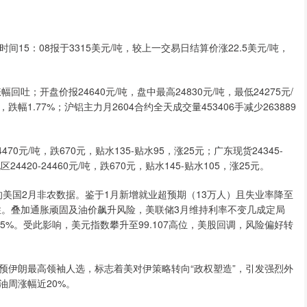
5：08报于3315美元/吨，较上一交易日结算价涨22.5美元/吨，
；开盘价报24640元/吨，盘中最高24830元/吨，最低24275元/
，跌幅1.77%；沪铝主力月2604合约全天成交量453406手减少263889
0元/吨，跌670元，贴水135-贴水95，涨25元；广东现货24345-
24420-24460元/吨，跌670元，贴水145-贴水105，涨25元。
美国2月非农数据。鉴于1月新增就业超预期（13万人）且失业率降至
性。叠加通胀顽固及油价飙升风险，美联储3月维持利率不变几成定局
5%。受此影响，美元指数攀升至99.107高位，美股回调，风险偏好转
伊朗最高领袖人选，标志着美对伊策略转向“政权塑造”，引发强烈外
油周涨幅近20%。