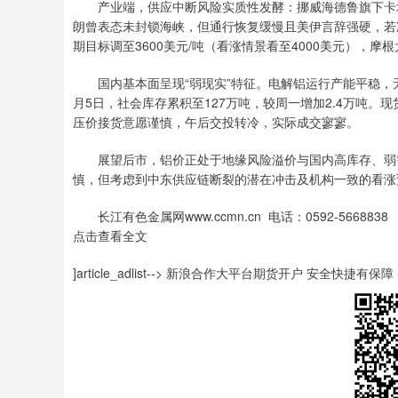
产业端，供应中断风险实质性发酵：挪威海德鲁旗下卡塔
朗曾表态未封锁海峡，但通行恢复缓慢且美伊言辞强硬，若
期目标调至3600美元/吨（看涨情景看至4000美元），摩
国内基本面呈现“弱现实”特征。电解铝运行产能平稳，无
月5日，社会库存累积至127万吨，较周一增加2.4万吨
压价接货意愿谨慎，午后交投转冷，实际成交寥寥。
展望后市，铝价正处于地缘风险溢价与国内高库存、弱需
慎，但考虑到中东供应链断裂的潜在冲击及机构一致的看涨
长江有色金属网www.ccmn.cn 电话：0592-5668838
点击查看全文
]article_adlist--> 新浪合作大平台期货开户 安全快捷有保障