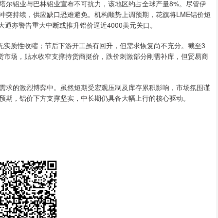
尔铝业与巴林铝业宣布不可抗力，该地区约占全球产量8%。尽管伊
冲突持续，供应缺口恐难避免。机构顺势上调预期，花旗将LME铝价短
根大通亦警告重大中断或推升铝价逼近4000美元关口。
实质性收缩；节后下游开工虽有回升，但需求恢复尚不充分。截至3
。现货市场，贴水收窄支撑持货商挺价，跌价刺激部分刚需补库，但贸易商
求的激烈博弈中。虽然短期受宏观压制及库存累积影响，市场氛围谨
预期，铝价下方支撑坚实，中长期仍具备大幅上行的核心驱动。