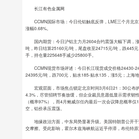
长江有色金属网
CCMN国际市场：今日伦铝触底反弹，LME三个月北京时间1
涨幅0.68%。
国内期货：今日沪铝主力月2604合约震荡大幅下调，涨幅回吐
吨，昨日结算25160元/吨，尾盘收至24715元/吨，跌445元
手，持仓量225648手减少25800手。
CCMN现货市场评述：今日长江现货成交价格24430-2447
24395元/吨，跌700元，贴水185-贴水135，涨5元；上海地区
宏观层面，市场焦点锁定北京时间3月6日21：30公布的
4.3%，尽管招聘节奏放缓，但企业裁员意愿低显示需求韧
（概率97%），而4月鲍威尔任内最后一次会议降息概率仅1
空，铝价承压震荡。
地缘政治方面，中东局势显著升级。美国特朗普公开干预
交摩擦。受此影响，霍尔木兹海峡航运近乎停滞，布伦特原