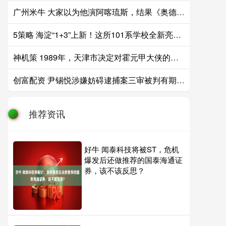
广州米牛 大家以为他演阿喀琉斯，结果《奥德赛》里他的角色才是真正关键
5策略 海淀“1+3”上新！这所101系学校全新亮相——
神机策 1989年，天津市决定对霍元甲大侠的坟墓进行迁坟，不料在水泥地下挖出
创富配资 尹锡悦涉嫌妨碍逮捕案三审被判有期徒刑7年
推荐资讯
好牛 闻泰科技将被ST，危机
爆发后还做推荐的国泰海通证
券，该不该反思？