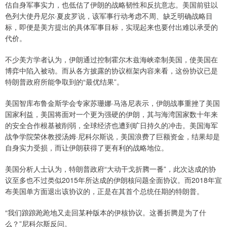
估自身军事实力，也低估了伊朗的战略韧性和反抗意志。美国前驻以
色列大使丹尼尔·夏皮罗说，该军事行动考虑不周、缺乏明确战略目
标，即便是美方提出的具体军事目标，实现起来也要付出难以承受的
代价。
不少美方学者认为，伊朗通过控制霍尔木兹海峡牵制美国，使美国在
博弈中陷入被动。而从各方披露的协议框架内容来看，这份协议已是
特朗普政府所能争取到的“最优结果”。
美国智库布鲁金斯学会专家苏珊娜·马洛尼表示，伊朗战事重挫了美国
国家利益，美国将面对一个更为强硬的伊朗，其与海湾国家数十年来
的安全合作根基被削弱，全球经济也遭到旷日持久的冲击。美国海军
战争学院荣休教授汤姆·尼科尔斯说，美国浪费了巨额资金，结果却是
自身实力受损，而让伊朗获得了更有利的战略地位。
美国分析人士认为，特朗普政府“大动干戈折腾一番”，此次达成的协
议至多也不过类似2015年所达成的伊朗核问题全面协议。而2018年宣
布美国单方面退出该协议的，正是在其首个总统任期的特朗普。
“我们踉踉跄跄地又走回某种版本的伊核协议。这番折腾是为了什
么？”尼科尔斯反问。