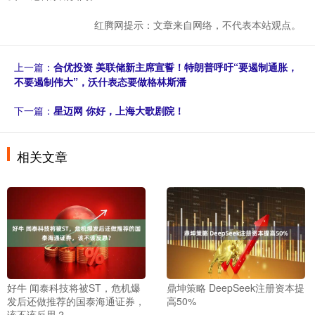
红腾网提示：文章来自网络，不代表本站观点。
上一篇：
合优投资 美联储新主席宣誓！特朗普呼吁“要遏制通胀，
不要遏制伟大”，沃什表态要做格林斯潘
下一篇：
星迈网 你好，上海大歌剧院！
相关文章
好牛 闻泰科技将被ST，危机爆
鼎坤策略 DeepSeek注册资本提
发后还做推荐的国泰海通证券，
高50%
该不该反思？