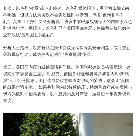
其次，以色列“变量”或冲击停火。以色列媒体报道，尽管协议细节尚
不明确，但以方认为协议不会实质性削弱伊朗，“对以色列非常不
利”。英国《卫报》文章分析说，协议中黎巴嫩战线停火的内容令以色
列深感担忧。据报道，以色列已向美国明确表示，将保留在黎巴嫩等
全部战线“应对威胁的自由”。
分析人士指出，以方若认定美伊协议无法保障其安全利益，或将重新
采取军事行动，成为停火进程的“最难预测”变量。
第三，美国国内压力或抬高谈判门槛。美国联邦参议员格雷厄姆、参
议院军事委员会主席罗杰·威克、前国务卿蓬佩奥等共和党内对伊“鹰
派”人士公开批评，美伊达成协议意味着对伊朗的妥协，这会让“美国
的战果付诸东流”。如果共和党内部持续施压，特朗普政府或在后续与
伊方的谈判中抬高要价，以平息党内反对声音，这将进一步提升谈判
难度。