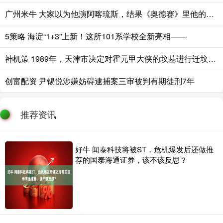
广州米牛 大家以为他演阿喀琉斯，结果《奥德赛》里他的角色才是真正关键
5策略 海淀“1+3”上新！这所101系学校全新亮相——
神机策 1989年，天津市决定对霍元甲大侠的坟墓进行迁坟，不料在水泥地下挖出
创富配资 尹锡悦涉嫌妨碍逮捕案三审被判有期徒刑7年
推荐资讯
好牛 闻泰科技将被ST，危机爆发后还做推
荐的国泰海通证券，该不该反思？