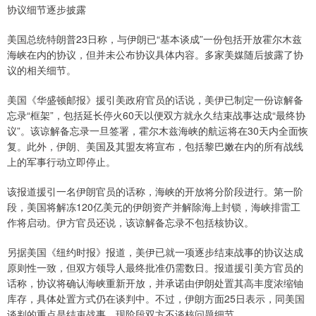
协议细节逐步披露
美国总统特朗普23日称，与伊朗已“基本谈成”一份包括开放霍尔木兹
海峡在内的协议，但并未公布协议具体内容。多家美媒随后披露了协
议的相关细节。
美国《华盛顿邮报》援引美政府官员的话说，美伊已制定一份谅解备
忘录“框架”，包括延长停火60天以便双方就永久结束战事达成“最终协
议”。该谅解备忘录一旦签署，霍尔木兹海峡的航运将在30天内全面恢
复。此外，伊朗、美国及其盟友将宣布，包括黎巴嫩在内的所有战线
上的军事行动立即停止。
该报道援引一名伊朗官员的话称，海峡的开放将分阶段进行。第一阶
段，美国将解冻120亿美元的伊朗资产并解除海上封锁，海峡排雷工
作将启动。伊方官员还说，该谅解备忘录不包括核协议。
另据美国《纽约时报》报道，美伊已就一项逐步结束战事的协议达成
原则性一致，但双方领导人最终批准仍需数日。报道援引美方官员的
话称，协议将确认海峡重新开放，并承诺由伊朗处置其高丰度浓缩铀
库存，具体处置方式仍在谈判中。不过，伊朗方面25日表示，同美国
谈判的重点是结束战事，现阶段双方不谈核问题细节。