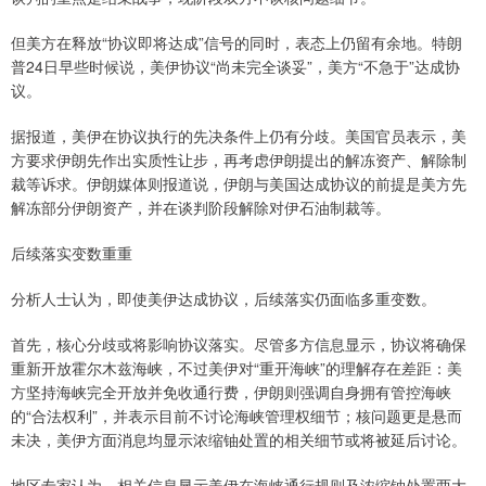
但美方在释放“协议即将达成”信号的同时，表态上仍留有余地。特朗
普24日早些时候说，美伊协议“尚未完全谈妥”，美方“不急于”达成协
议。
据报道，美伊在协议执行的先决条件上仍有分歧。美国官员表示，美
方要求伊朗先作出实质性让步，再考虑伊朗提出的解冻资产、解除制
裁等诉求。伊朗媒体则报道说，伊朗与美国达成协议的前提是美方先
解冻部分伊朗资产，并在谈判阶段解除对伊石油制裁等。
后续落实变数重重
分析人士认为，即使美伊达成协议，后续落实仍面临多重变数。
首先，核心分歧或将影响协议落实。尽管多方信息显示，协议将确保
重新开放霍尔木兹海峡，不过美伊对“重开海峡”的理解存在差距：美
方坚持海峡完全开放并免收通行费，伊朗则强调自身拥有管控海峡
的“合法权利”，并表示目前不讨论海峡管理权细节；核问题更是悬而
未决，美伊方面消息均显示浓缩铀处置的相关细节或将被延后讨论。
地区专家认为，相关信息显示美伊在海峡通行规则及浓缩铀处置两大